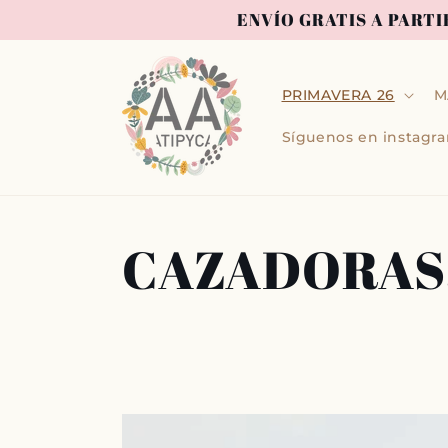
Ir
ENVÍO GRATIS A PARTI
directamente
al contenido
PRIMAVERA 26
M
Síguenos en instag
C
CAZADORAS,
o
l