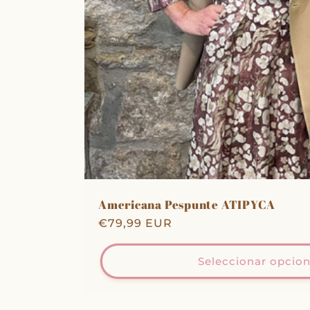
Americana Pespunte ATIPYCA
Precio
€79,99 EUR
habitual
Seleccionar opcio