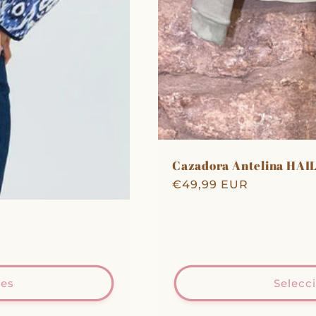
Cazadora Antelina HAI
Precio
€49,99 EUR
habitual
nes
Selecc