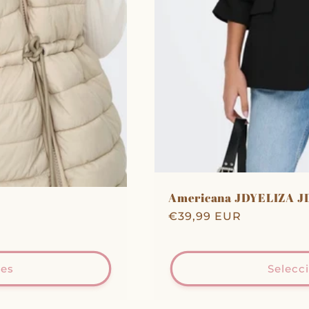
Americana JDYELIZA J
Precio
€39,99 EUR
habitual
nes
Selecc