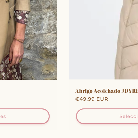
Abrigo Acolchado JDYR
Precio
€49,99 EUR
habitual
nes
Selecc