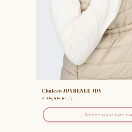
Chaleco JDYRENEE JDY
Precio
€39,99 EUR
habitual
Seleccionar opcio