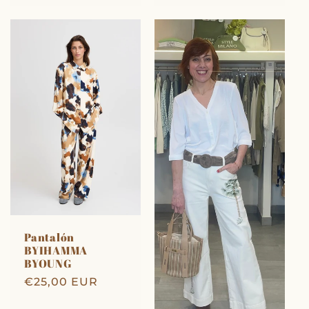
Pantalón
BYIHAMMA
BYOUNG
Precio
€25,00 EUR
habitual