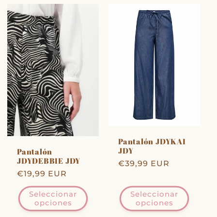
Pantalón JDYKAI
JDY
Pantalón
JDYDEBBIE JDY
Precio
€39,99 EUR
Precio
€19,99 EUR
habitual
habitual
Seleccionar
Seleccionar
opciones
opciones