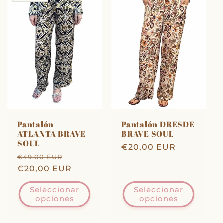
Pantalón
Pantalón DRESDE
ATLANTA BRAVE
BRAVE SOUL
SOUL
Precio
€20,00 EUR
Precio
Precio
€49,00 EUR
habitual
habitual
€20,00 EUR
de
oferta
Seleccionar
Seleccionar
opciones
opciones