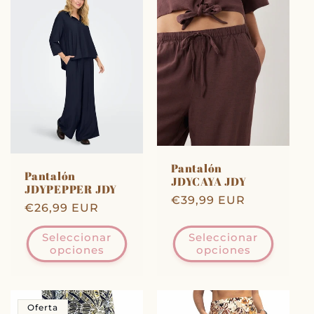
c
c
i
ó
n
Pantalón
Pantalón
:
JDYCAYA JDY
JDYPEPPER JDY
Precio
€39,99 EUR
Precio
€26,99 EUR
habitual
habitual
Seleccionar
Seleccionar
opciones
opciones
Oferta