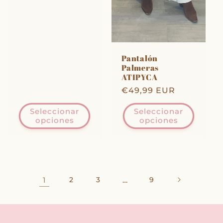
Pantalón
Palmeras
ATIPYCA
Precio
€49,99 EUR
habitual
Seleccionar
Seleccionar
opciones
opciones
1
2
3
…
9