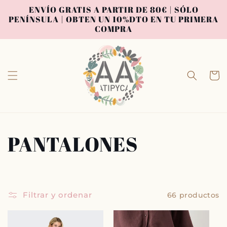
Ir
ENVÍO GRATIS A PARTIR DE 80€ | SÓLO
directamente
PENÍNSULA | OBTEN UN 10%DTO EN TU PRIMERA
al contenido
COMPRA
Carrit
C
PANTALONES
o
l
Filtrar y ordenar
66 productos
e