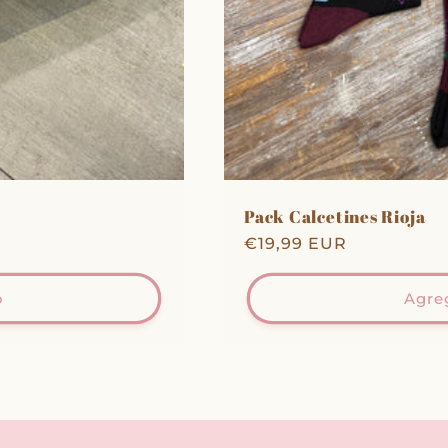
Pack Calcetines Rioja
Precio
€19,99 EUR
habitual
o
Agreg