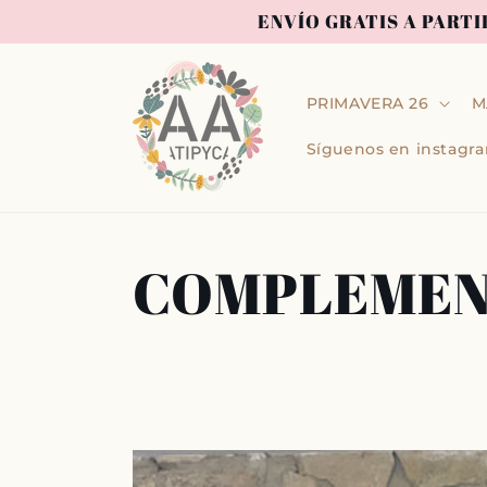
Ir
ENVÍO GRATIS A PARTI
directamente
al contenido
PRIMAVERA 26
M
Síguenos en instag
C
COMPLEME
o
l