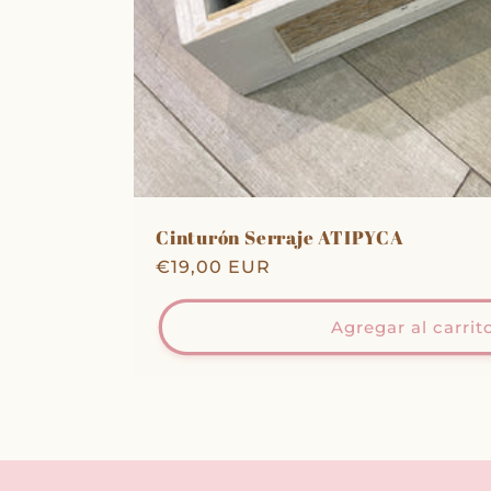
Cinturón Serraje ATIPYCA
Precio
€19,00 EUR
habitual
Agregar al carrit