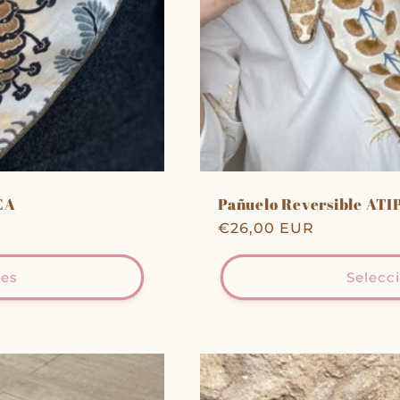
CA
Pañuelo Reversible AT
Precio
€26,00 EUR
habitual
nes
Selecc