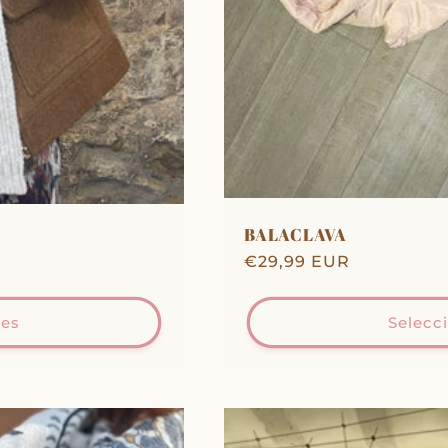
BALACLAVA
Precio
€29,99 EUR
habitual
nes
Selecc