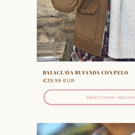
BALACLAVA BUFANDA CON PELO
Precio
€39,99 EUR
habitual
Seleccionar opcio