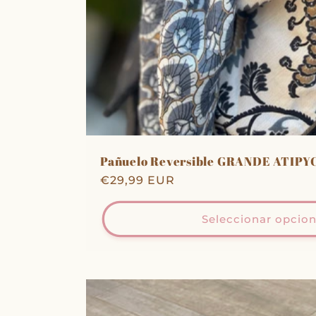
Pañuelo Reversible GRANDE ATIPY
Precio
€29,99 EUR
habitual
Seleccionar opcio