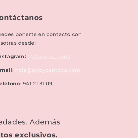
ontáctanos
edes ponerte en contacto con
sotras desde:
nstagram:
@atipyca_moda
mail
:
hola@atipycamoda.com
eléfono
: 941 21 31 09
ovedades. Además
tos exclusivos.